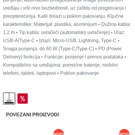
uređaju i viši nivo bezbednosti, uz zaštitu od pregrevanja i
preopterećenja. Kabl dolazi u poklon pakovanju. Ključne
karakteristike: Materijal: plastika, aluminijum • Dužina kabla:
1,2 m • Tip kabla: uvlačeći (automatsko uvlačenje) • Ulaz:
USB-A/Type-C • Izlazi: Micro-USB, Lightning, Type-C •
Snaga punjenja: do 60 W (Type-C/Type-C) • PD (Power
Delivery) funkcija • Funkcije: punjenje i prenos podataka •
Kompatibilno sa uređajima: pomoćne baterije, mobilni
telefoni, tableti, laptopovi • Poklon pakovanje
POVEZANI PROIZVODI
NOVO
NOVO