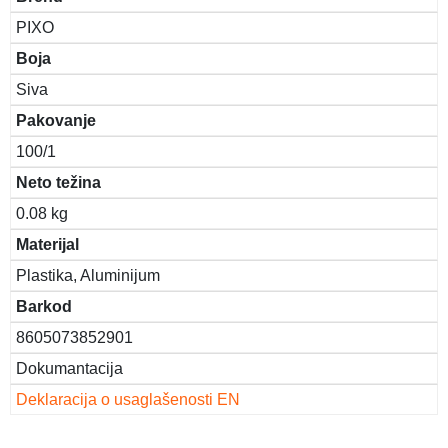
PIXO
Boja
Siva
Pakovanje
100/1
Neto težina
0.08 kg
Materijal
Plastika, Aluminijum
Barkod
8605073852901
Dokumantacija
Deklaracija o usaglašenosti EN