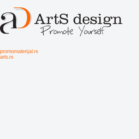
promomaterijal.rs
arts.rs