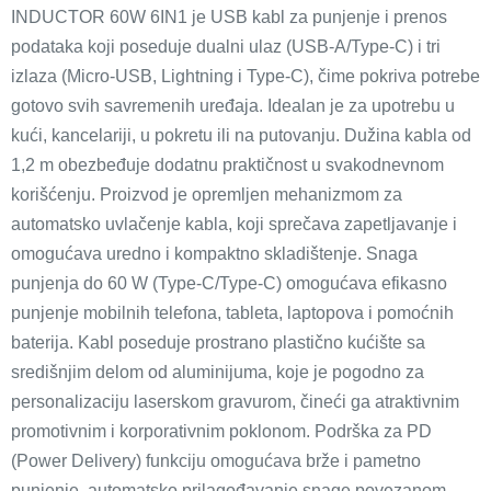
INDUCTOR 60W 6IN1 je USB kabl za punjenje i prenos
podataka koji poseduje dualni ulaz (USB-A/Type-C) i tri
izlaza (Micro-USB, Lightning i Type-C), čime pokriva potrebe
gotovo svih savremenih uređaja. Idealan je za upotrebu u
kući, kancelariji, u pokretu ili na putovanju. Dužina kabla od
1,2 m obezbeđuje dodatnu praktičnost u svakodnevnom
korišćenju. Proizvod je opremljen mehanizmom za
automatsko uvlačenje kabla, koji sprečava zapetljavanje i
omogućava uredno i kompaktno skladištenje. Snaga
punjenja do 60 W (Type-C/Type-C) omogućava efikasno
punjenje mobilnih telefona, tableta, laptopova i pomoćnih
baterija. Kabl poseduje prostrano plastično kućište sa
središnjim delom od aluminijuma, koje je pogodno za
personalizaciju laserskom gravurom, čineći ga atraktivnim
promotivnim i korporativnim poklonom. Podrška za PD
(Power Delivery) funkciju omogućava brže i pametno
punjenje, automatsko prilagođavanje snage povezanom