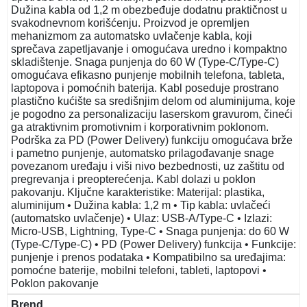
Dužina kabla od 1,2 m obezbeđuje dodatnu praktičnost u
svakodnevnom korišćenju. Proizvod je opremljen
mehanizmom za automatsko uvlačenje kabla, koji
sprečava zapetljavanje i omogućava uredno i kompaktno
skladištenje. Snaga punjenja do 60 W (Type-C/Type-C)
omogućava efikasno punjenje mobilnih telefona, tableta,
laptopova i pomoćnih baterija. Kabl poseduje prostrano
plastično kućište sa središnjim delom od aluminijuma, koje
je pogodno za personalizaciju laserskom gravurom, čineći
ga atraktivnim promotivnim i korporativnim poklonom.
Podrška za PD (Power Delivery) funkciju omogućava brže
i pametno punjenje, automatsko prilagođavanje snage
povezanom uređaju i viši nivo bezbednosti, uz zaštitu od
pregrevanja i preopterećenja. Kabl dolazi u poklon
pakovanju. Ključne karakteristike: Materijal: plastika,
aluminijum • Dužina kabla: 1,2 m • Tip kabla: uvlačeći
(automatsko uvlačenje) • Ulaz: USB-A/Type-C • Izlazi:
Micro-USB, Lightning, Type-C • Snaga punjenja: do 60 W
(Type-C/Type-C) • PD (Power Delivery) funkcija • Funkcije:
punjenje i prenos podataka • Kompatibilno sa uređajima:
pomoćne baterije, mobilni telefoni, tableti, laptopovi •
Poklon pakovanje
Brend