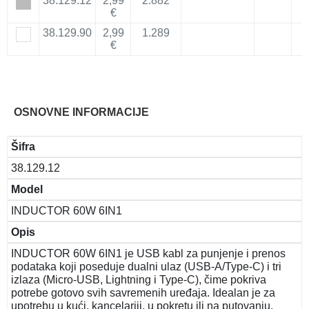
38.129.12
2,99
2.882
€
38.129.90
2,99
1.289
€
OSNOVNE INFORMACIJE
Šifra
38.129.12
Model
INDUCTOR 60W 6IN1
Opis
INDUCTOR 60W 6IN1 je USB kabl za punjenje i prenos
podataka koji poseduje dualni ulaz (USB-A/Type-C) i tri
izlaza (Micro-USB, Lightning i Type-C), čime pokriva
potrebe gotovo svih savremenih uređaja. Idealan je za
upotrebu u kući, kancelariji, u pokretu ili na putovanju.