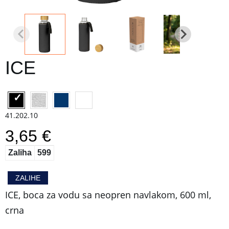
ICE
41.202.10
3,65 €
Zaliha
599
ZALIHE
ICE, boca za vodu sa neopren navlakom, 600 ml,
crna