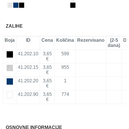
ZALIHE
Boja
ID
Cena
Količina
Rezervisano
(2-5
Do
dana)
41.202.10
3,65
599
€
41.202.15
3,65
955
€
41.202.20
3,65
1
€
41.202.90
3,65
774
€
OSNOVNE INFORMACIJE