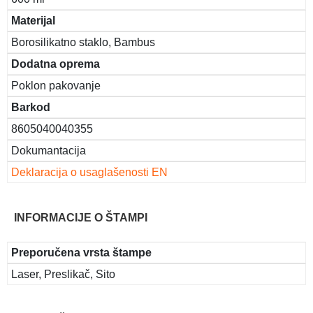
Materijal
Borosilikatno staklo, Bambus
Dodatna oprema
Poklon pakovanje
Barkod
8605040040355
Dokumantacija
Deklaracija o usaglašenosti EN
INFORMACIJE O ŠTAMPI
Preporučena vrsta štampe
Laser, Preslikač, Sito