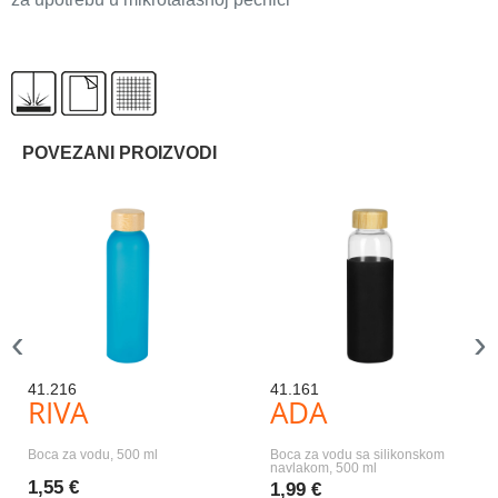
POVEZANI PROIZVODI
‹
›
41.216
41.161
RIVA
ADA
Boca za vodu, 500 ml
Boca za vodu sa silikonskom
navlakom, 500 ml
1,55 €
1,99 €