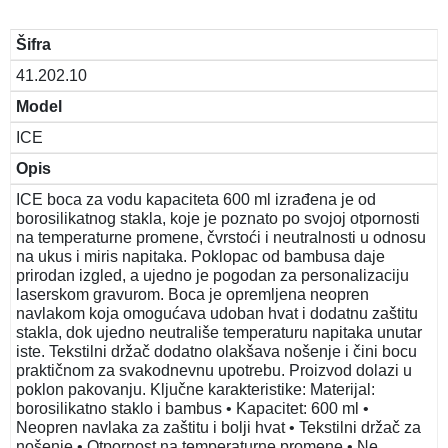
Šifra
41.202.10
Model
ICE
Opis
ICE boca za vodu kapaciteta 600 ml izrađena je od
borosilikatnog stakla, koje je poznato po svojoj otpornosti
na temperaturne promene, čvrstoći i neutralnosti u odnosu
na ukus i miris napitaka. Poklopac od bambusa daje
prirodan izgled, a ujedno je pogodan za personalizaciju
laserskom gravurom. Boca je opremljena neopren
navlakom koja omogućava udoban hvat i dodatnu zaštitu
stakla, dok ujedno neutrališe temperaturu napitaka unutar
iste. Tekstilni držač dodatno olakšava nošenje i čini bocu
praktičnom za svakodnevnu upotrebu. Proizvod dolazi u
poklon pakovanju. Ključne karakteristike: Materijal:
borosilikatno staklo i bambus • Kapacitet: 600 ml •
Neopren navlaka za zaštitu i bolji hvat • Tekstilni držač za
nošenje • Otpornost na temperaturne promene • Ne