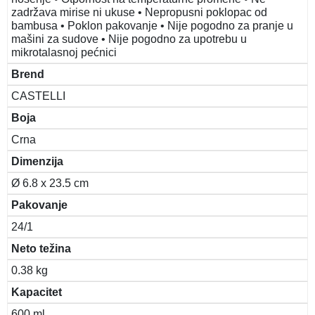
zadržava mirise ni ukuse • Nepropusni poklopac od
bambusa • Poklon pakovanje • Nije pogodno za pranje u
mašini za sudove • Nije pogodno za upotrebu u
mikrotalasnoj pećnici
Brend
CASTELLI
Boja
Crna
Dimenzija
Ø 6.8 x 23.5 cm
Pakovanje
24/1
Neto težina
0.38 kg
Kapacitet
600 ml