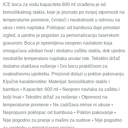
ICE boca za vodu kapaciteta 600 ml izrađena je od
borosilikatnog stakla, koje je poznato po svojoj otpornosti na
temperaturne promene, čvrstoći i neutralnosti u odnosu na
ukus i miris napitaka. Poklopac od bambusa daje prirodan
izgled, a ujedno je pogodan za personalizaciju laserskom
gravurom. Boca je opremljena neopren navlakom koja
omogućava udoban hvat i dodatnu zaštitu stakla, dok ujedno
neutrališe temperaturu napitaka unutar iste. Tekstilni držač
dodatno olakšava nošenje i čini bocu praktičnom za
svakodnevnu upotrebu. Proizvod dolazi u poklon pakovanju.
Ključne karakteristike: Materijal: borosilikatno staklo i
bambus • Kapacitet: 600 ml • Neopren navlaka za zaštitu i
bolji hvat • Tekstilni držač za nošenje • Otpornost na
temperaturne promene • Ne zadržava mirise ni ukuse •
Nepropusni poklopac od bambusa • Poklon pakovanje •
Nije pogodno za pranje u mašini za sudove • Nije pogodno
za upotrebu u mikrotalasnoj pećnici