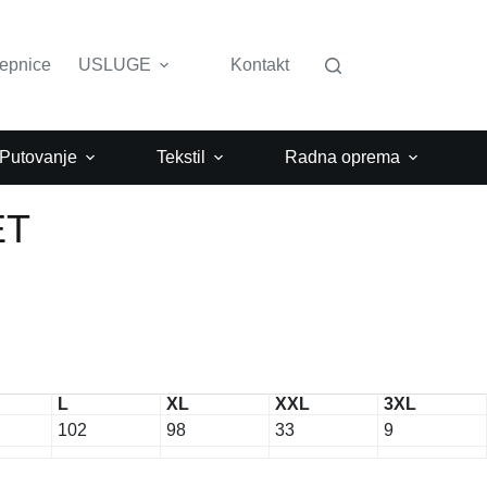
lepnice
USLUGE
Kontakt
 Putovanje
Tekstil
Radna oprema
ET
L
XL
XXL
3XL
102
98
33
9