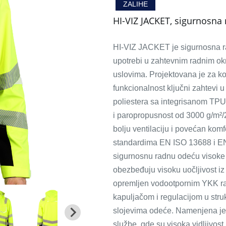
ZALIHE
HI-VIZ JACKET, sigurnosna 
HI-VIZ JACKET je sigurnosna ra
upotrebi u zahtevnim radnim ok
uslovima. Projektovana je za kor
funkcionalnost ključni zahtevi 
poliestera sa integrisanom T
i paropropusnost od 3000 g/m²/
bolju ventilaciju i povećan kom
standardima EN ISO 13688 i EN 
sigurnosnu radnu odeću visoke vid
obezbeđuju visoku uočljivost iz
opremljen vodootpornim YKK ra
kapuljačom i regulacijom u stru
slojevima odeće. Namenjena je z
službe, gde su visoka vidljivost