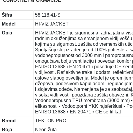
OSNOVNE INFORMACIJE
Šifra
58.118.41-S
Model
HI-VIZ JACKET
Opis
HI-VIZ JACKET je sigurnosna radna jakna visok
radnim okruženjima sa smanjenom vidljivošću 
kojima su sigurnost, zaštita od vremenskih uti
Spoljašnji sloj izrađen je od 100% poliester
vodonepropusnost od 3000 mm i paropropusnos
omogućava bolju ventilaciju i povećan komfor 
EN ISO 13688 i EN 20471 i poseduje CE sertif
vidljivosti. Reflektivne trake i dodatni reflekti
uslove slabog osvetljenja. Model je opremlje
džepova, podesivom kapuljačom i regulacijom 
i slojevima odeće. Namenjena je za saobraćaj, 
visoka vidljivost i pouzdana zaštita obavezni. K
Vodonepropusna TPU membrana (3000 mm) • Pa
efikasnosti • Vodootporni YKK rajsferšlusi • P
EN ISO 13688 • EN 20471 • CE sertifikat
Brend
TEKTON PRO
Boja
Neon žuta