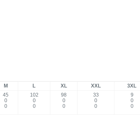
M
L
XL
XXL
3XL
45
102
98
33
9
0
0
0
0
0
0
0
0
0
0