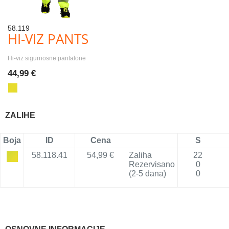
58.119
HI-VIZ PANTS
Hi-viz sigurnosne pantalone
44,99 €
ZALIHE
Boja
ID
Cena
S
58.118.41
54,99 €
Zaliha
22
Rezervisano
0
(2-5 dana)
0