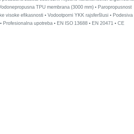
i • Vodonepropusna TPU membrana (3000 mm) • Paropropusnost
ake visoke efikasnosti • Vodootporni YKK rajsferšlusi • Podesiva
u • Profesionalna upotreba • EN ISO 13688 • EN 20471 • CE