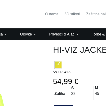
O nama
3D stikeri
Zaštitne na
ja
Olovke
Privesci & Alati
Torbe &
HI-VIZ JACK
58.118.41-S
54,99 €
S
M
Zaliha
22
45