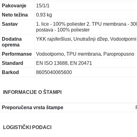
Pakovanje
15/1/1
Neto težina
0.93 kg
Sastav
1. lice - 100% poliester 2. TPU membrana - 
postava - 100% poliester
Dodatna
YKK rajsferšlusi, Unutrašnji džep, Vodootporni 
oprema
Performanse
Vodootporno, TPU membrana, Paropropusno
Standard
EN ISO 13688, EN 20471
Barkod
8605040065600
INFORMACIJE O ŠTAMPI
Preporučena vrsta štampe
LOGISTIČKI PODACI