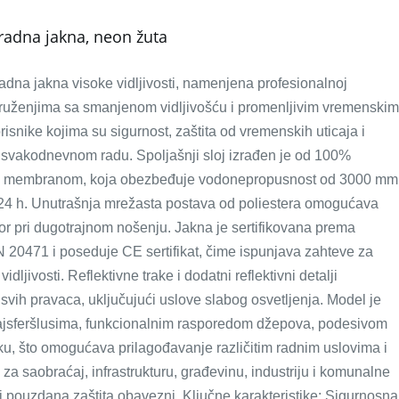
radna jakna, neon žuta
dna jakna visoke vidljivosti, namenjena profesionalnoj
ruženjima sa smanjenom vidljivošću i promenljivim vremenskim
isnike kojima su sigurnost, zaštita od vremenskih uticaja i
u svakodnevnom radu. Spoljašnji sloj izrađen je od 100%
PU membranom, koja obezbeđuje vodonepropusnost od 3000 mm
24 h. Unutrašnja mrežasta postava od poliestera omogućava
for pri dugotrajnom nošenju. Jakna je sertifikovana prema
20471 i poseduje CE sertifikat, čime ispunjava zahteve za
ljivosti. Reflektivne trake i dodatni reflektivni detalji
 svih pravaca, uključujući uslove slabog osvetljenja. Model je
jsferšlusima, funkcionalnim rasporedom džepova, podesivom
ku, što omogućava prilagođavanje različitim radnim uslovima i
a saobraćaj, infrastrukturu, građevinu, industriju i komunalne
 i pouzdana zaštita obavezni. Ključne karakteristike: Sigurnosna