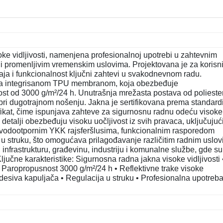
e vidljivosti, namenjena profesionalnoj upotrebi u zahtevnim
i promenljivim vremenskim uslovima. Projektovana je za korisn
caja i funkcionalnost ključni zahtevi u svakodnevnom radu.
a sa integrisanom TPU membranom, koja obezbeđuje
t od 3000 g/m²/24 h. Unutrašnja mrežasta postava od polieste
pri dugotrajnom nošenju. Jakna je sertifikovana prema standar
ikat, čime ispunjava zahteve za sigurnosnu radnu odeću visoke
vni detalji obezbeđuju visoku uočljivost iz svih pravaca, uključujuć
n vodootpornim YKK rajsferšlusima, funkcionalnim rasporedom
u struku, što omogućava prilagođavanje različitim radnim uslo
infrastrukturu, građevinu, industriju i komunalne službe, gde su
ljučne karakteristike: Sigurnosna radna jakna visoke vidljivosti 
ropropusnost 3000 g/m²/24 h • Reflektivne trake visoke
odesiva kapuljača • Regulacija u struku • Profesionalna upotreba