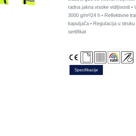
radna jakna visoke vidljivost
3000 g/m²/24 h • Reflektivne tr
kapuljača • Regulacija u struk
sertifikat
Specifikacije