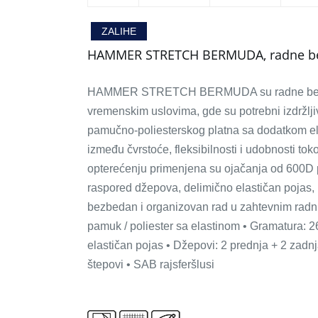
ZALIHE
HAMMER STRETCH BERMUDA, radne ber
HAMMER STRETCH BERMUDA su radne bermude
vremenskim uslovima, gde su potrebni izdržljiv
pamučno-poliesterskog platna sa dodatkom el
između čvrstoće, fleksibilnosti i udobnosti 
opterećenju primenjena su ojačanja od 600D p
raspored džepova, delimično elastičan pojas, i
bezbedan i organizovan rad u zahtevnim radni
pamuk / poliester sa elastinom • Gramatura: 2
elastičan pojas • Džepovi: 2 prednja + 2 zadnja 
štepovi • SAB rajsferšlusi