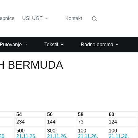
lepnice
USLUGE
Kontakt
 Putovanje
Tekstil
Radna oprema
H BERMUDA
54
56
58
60
234
144
73
124
500
300
100
100
26.
21.11.26.
21.11.26.
21.11.26.
21.11.26.