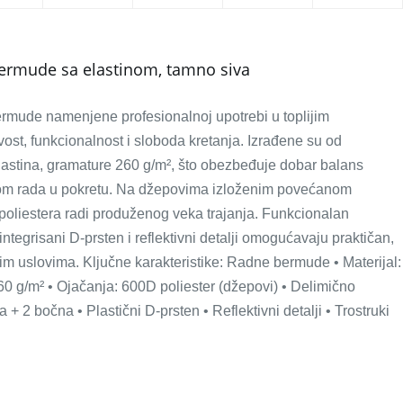
mude sa elastinom, tamno siva
 namenjene profesionalnoj upotrebi u toplijim
ost, funkcionalnost i sloboda kretanja. Izrađene su od
astina, gramature 260 g/m², što obezbeđuje dobar balans
tokom rada u pokretu. Na džepovima izloženim povećanom
oliestera radi produženog veka trajanja. Funkcionalan
ntegrisani D-prsten i reflektivni detalji omogućavaju praktičan,
m uslovima. Ključne karakteristike: Radne bermude • Materijal:
60 g/m² • Ojačanja: 600D poliester (džepovi) • Delimično
+ 2 bočna • Plastični D-prsten • Reflektivni detalji • Trostruki