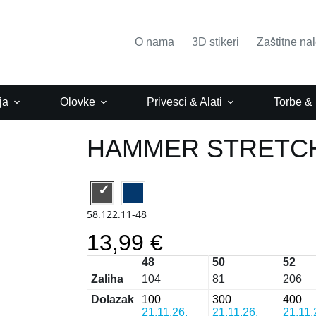
O nama
3D stikeri
Zaštitne na
ja
Olovke
Privesci & Alati
Torbe &
HAMMER STRETC
58.122.11-48
13,99 €
48
50
52
Zaliha
104
81
206
Dolazak
100
300
400
21.11.26.
21.11.26.
21.11.