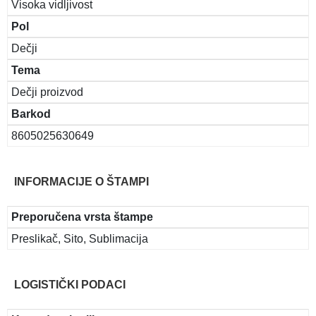
Visoka vidljivost
Pol
Dečji
Tema
Dečji proizvod
Barkod
8605025630649
INFORMACIJE O ŠTAMPI
Preporučena vrsta štampe
Preslikač, Sito, Sublimacija
LOGISTIČKI PODACI