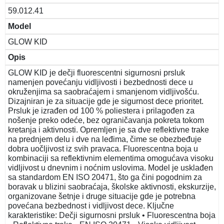
59.012.41
Model
GLOW KID
Opis
GLOW KID je dečji fluorescentni sigurnosni prsluk
namenjen povećanju vidljivosti i bezbednosti dece u
okruženjima sa saobraćajem i smanjenom vidljivošću.
Dizajniran je za situacije gde je sigurnost dece prioritet.
Prsluk je izrađen od 100 % poliestera i prilagođen za
nošenje preko odeće, bez ograničavanja pokreta tokom
kretanja i aktivnosti. Opremljen je sa dve reflektivne trake
na prednjem delu i dve na leđima, čime se obezbeđuje
dobra uočljivost iz svih pravaca. Fluorescentna boja u
kombinaciji sa reflektivnim elementima omogućava visoku
vidljivost u dnevnim i noćnim uslovima. Model je usklađen
sa standardom EN ISO 20471, što ga čini pogodnim za
boravak u blizini saobraćaja, školske aktivnosti, ekskurzije,
organizovane šetnje i druge situacije gde je potrebna
povećana bezbednost i vidljivost dece. Ključne
karakteristike: Dečji sigurnosni prsluk • Fluorescentna boja