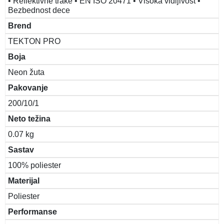
• Reflektivne trake • EN ISO 20471 • Visoka vidljivost •
Bezbednost dece
Brend
TEKTON PRO
Boja
Neon žuta
Pakovanje
200/10/1
Neto težina
0.07 kg
Sastav
100% poliester
Materijal
Poliester
Performanse