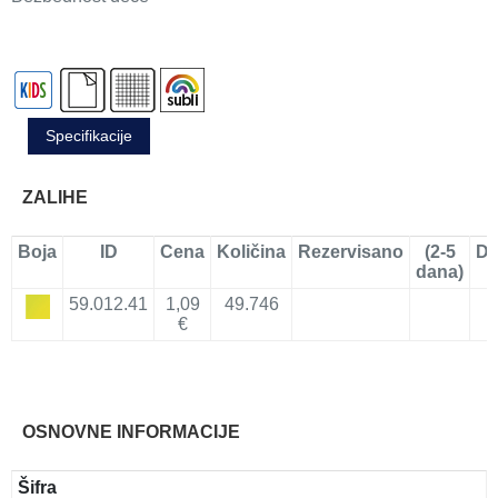
Specifikacije
ZALIHE
Boja
ID
Cena
Količina
Rezervisano
(2-5
Do
dana)
59.012.41
1,09
49.746
€
OSNOVNE INFORMACIJE
Šifra