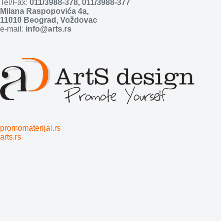
Tel/Fax:
011/3988-378
,
011/3988-377
Milana Raspopovića 4a,
11010 Beograd, Voždovac
e-mail:
info@arts.rs
promomaterijal.rs
arts.rs