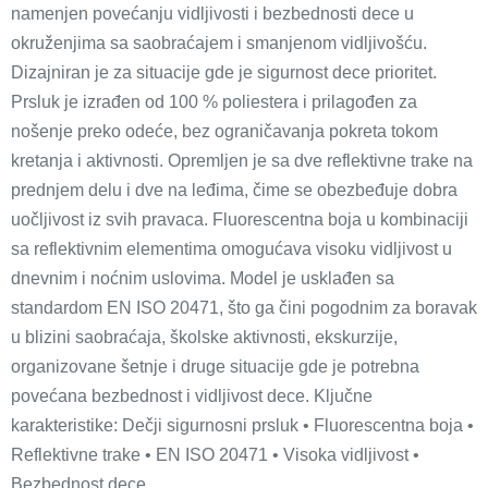
namenjen povećanju vidljivosti i bezbednosti dece u
okruženjima sa saobraćajem i smanjenom vidljivošću.
Dizajniran je za situacije gde je sigurnost dece prioritet.
Prsluk je izrađen od 100 % poliestera i prilagođen za
nošenje preko odeće, bez ograničavanja pokreta tokom
kretanja i aktivnosti. Opremljen je sa dve reflektivne trake na
prednjem delu i dve na leđima, čime se obezbeđuje dobra
uočljivost iz svih pravaca. Fluorescentna boja u kombinaciji
sa reflektivnim elementima omogućava visoku vidljivost u
dnevnim i noćnim uslovima. Model je usklađen sa
standardom EN ISO 20471, što ga čini pogodnim za boravak
u blizini saobraćaja, školske aktivnosti, ekskurzije,
organizovane šetnje i druge situacije gde je potrebna
povećana bezbednost i vidljivost dece. Ključne
karakteristike: Dečji sigurnosni prsluk • Fluorescentna boja •
Reflektivne trake • EN ISO 20471 • Visoka vidljivost •
Bezbednost dece