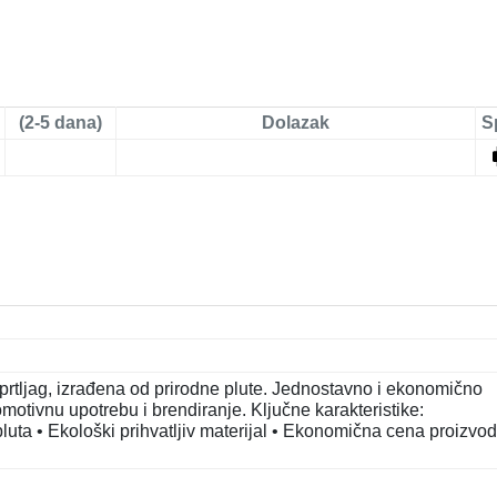
(2-5 dana)
Dolazak
S
 prtljag, izrađena od prirodne plute. Jednostavno i ekonomično
otivnu upotrebu i brendiranje. Ključne karakteristike:
 pluta • Ekološki prihvatljiv materijal • Ekonomična cena proizvod