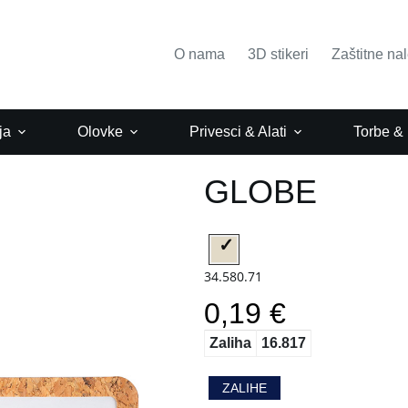
O nama
3D stikeri
Zaštitne na
ja
Olovke
Privesci & Alati
Torbe &
GLOBE
34.580.71
0,19 €
Zaliha
16.817
ZALIHE