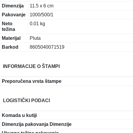
Dimenzija
11.5 x 6 cm
Pakovanje
1000/500/1
Neto
0.01 kg
težina
Materijal
Pluta
Barkod
8605040071519
INFORMACIJE O ŠTAMPI
Preporučena vrsta štampe
LOGISTIČKI PODACI
Komada u kutiji
Dimenzija pakovanja Dimenzije