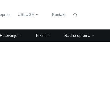
lepnice
USLUGE
Kontakt
 Putovanje
Tekstil
Radna oprema