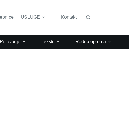
lepnice
USLUGE
Kontakt
 Putovanje
Tekstil
Radna oprema