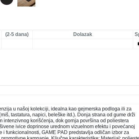
(2-5 dana)
Dolazak
S
ija u našoj kolekciji, idealna kao gejmerska podloga ili za
iš, tastatura, napici, beleške itd.). Donja strana od gume drži
m intenzivnog korišćenja, dok gornja površina od poliestera
šivene ivice doprinose urednom vizuelnom efektu i povećanoj
čine i funkcionalnosti, GAME PAD predstavlja odličan izbor za
 promotivne kampanje. Ključne karakteristike: Materijal: polieste