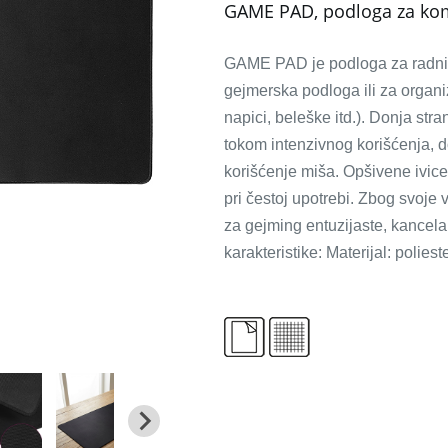
GAME PAD, podloga za kom
GAME PAD je podloga za radni s
gejmerska podloga ili za organi
napici, beleške itd.). Donja st
tokom intenzivnog korišćenja, d
korišćenje miša. Opšivene ivice
pri čestoj upotrebi. Zbog svoje
za gejming entuzijaste, kancela
karakteristike: Materijal: polie