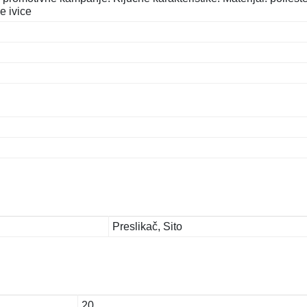
e ivice
Preslikač, Sito
20