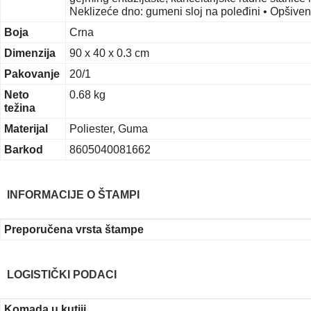
Neklizeće dno: gumeni sloj na poleđini • Opšiven
Boja
Crna
Dimenzija
90 x 40 x 0.3 cm
Pakovanje
20/1
Neto
0.68 kg
težina
Materijal
Poliester, Guma
Barkod
8605040081662
INFORMACIJE O ŠTAMPI
Preporučena vrsta štampe
LOGISTIČKI PODACI
Komada u kutiji