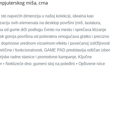
pjuterskog miša, crna
to najvećih dimenzija u našoj kolekciji, idealna kao
zaciju svih elemenata na desktop površini (miš, tastatura,
rana od gume drži podlogu čvrsto na mestu i sprečava klizanje
ok gornja površina od poliestera omogućava glatko i precizno
 doprinose urednom vizuelnom efektu i povećanoj izdržljivosti
 veličine i funkcionalnosti, GAME PAD predstavlja odličan izbor
rijske radne stanice i promotivne kampanje. Ključne
ster • Neklizeće dno: gumeni sloj na poleđini • Opšivene ivice