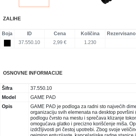
ZALIHE
Boja
ID
Cena
Količina
Rezervisano
37.550.10
2,99 €
1.230
OSNOVNE INFORMACIJE
Šifra
37.550.10
Model
GAME PAD
Opis
GAME PAD je podloga za radni sto najvećih dimenz
organizaciju svih elemenata na desktop površini (m
podlogu čvrsto na mestu i sprečava klizanje toko
omogućava glatko i precizno korišćenje miša. Op
izdržljivosti pri čestoj upotrebi. Zbog svoje veli
gejming entuzijaste, kancelarijske radne stanice i