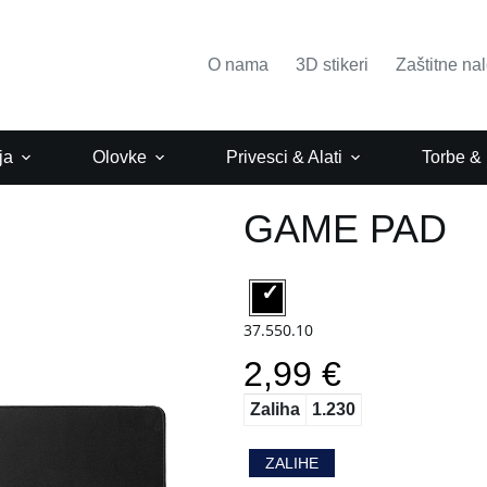
O nama
3D stikeri
Zaštitne na
ja
Olovke
Privesci & Alati
Torbe &
GAME PAD
37.550.10
2,99 €
Zaliha
1.230
ZALIHE