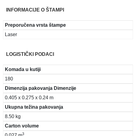
INFORMACIJE O ŠTAMPI
Preporučena vrsta štampe
Laser
LOGISTIČKI PODACI
Komada u kutiji
180
Dimenzija pakovanja Dimenzije
0.405 x 0.275 x 0.24 m
Ukupna težina pakovanja
8.50 kg
Carton volume
3
0.027 m