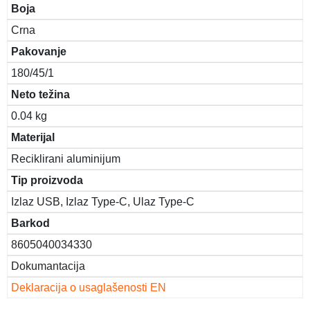
Boja
Crna
Pakovanje
180/45/1
Neto težina
0.04 kg
Materijal
Reciklirani aluminijum
Tip proizvoda
Izlaz USB, Izlaz Type-C, Ulaz Type-C
Barkod
8605040034330
Dokumantacija
Deklaracija o usaglašenosti EN