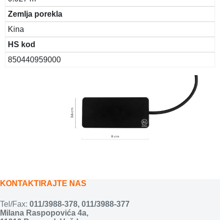
Zemlja porekla
Kina
HS kod
850440959000
KONTAKTIRAJTE NAS
Tel/Fax:
011/3988-378
,
011/3988-377
Milana Raspopovića 4a,