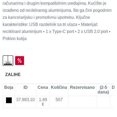
računarima i drugim kompatibilnim uređajima. Kućište je
izrađeno od recikliranog aluminijuma, što ga čini pogodnim
za kancelarijsku i promotivnu upotrebu. Ključne
karakteristike: USB razdelnik sa tri ulaza • Materijal:
reciklirani aluminijum • 1 x Type-C port • 2 x USB 2.0 port •
Poklon kutija
ZALIHE
Boja
ID
Cena
Količina
Rezervisano
(2-5
Do
dana)
37.983.10
1,49
507
€