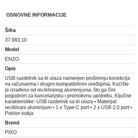
OSNOVNE INFORMACIJE
Šifra
37.983.10
Model
ENZO
Opis
USB razdelnik sa tri ulaza namenjen proširenju konekcija
na računarima i drugim kompatibilnim uređajima. Kućište
je izrađeno od recikliranog aluminijuma, što ga čini
pogodnim za kancelarijsku i promotivnu upotrebu. Ključne
karakteristike: USB razdelnik sa tri ulaza • Materijal:
reciklirani aluminijum • 1 x Type-C port • 2 x USB 2.0 port •
Poklon kutija
Brend
PIXO