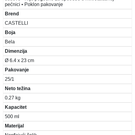
pećnici • Poklon pakovanje
Brend
CASTELLI
Boja
Bela
Dimenzija
Ø 6.4 x 23 cm
Pakovanje
25/1
Neto težina
0.27 kg
Kapacitet
500 ml
Materijal