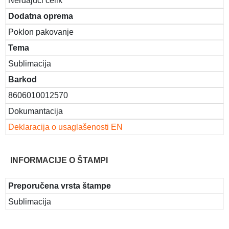
Nerđajući čelik
Dodatna oprema
Poklon pakovanje
Tema
Sublimacija
Barkod
8606010012570
Dokumantacija
Deklaracija o usaglašenosti EN
INFORMACIJE O ŠTAMPI
Preporučena vrsta štampe
Sublimacija