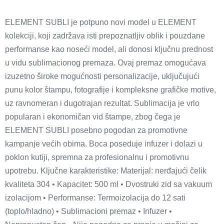
ELEMENT SUBLI je potpuno novi model u ELEMENT
kolekciji, koji zadržava isti prepoznatljiv oblik i pouzdane
performanse kao noseći model, ali donosi ključnu prednost
u vidu sublimacionog premaza. Ovaj premaz omogućava
izuzetno široke mogućnosti personalizacije, uključujući
punu kolor štampu, fotografije i kompleksne grafičke motive,
uz ravnomeran i dugotrajan rezultat. Sublimacija je vrlo
popularan i ekonomičan vid štampe, zbog čega je
ELEMENT SUBLI posebno pogodan za promotivne
kampanje većih obima. Boca poseduje infuzer i dolazi u
poklon kutiji, spremna za profesionalnu i promotivnu
upotrebu. Ključne karakteristike: Materijal: nerđajući čelik
kvaliteta 304 • Kapacitet: 500 ml • Dvostruki zid sa vakuum
izolacijom • Performanse: Termoizolacija do 12 sati
(toplo/hladno) • Sublimacioni premaz • Infuzer •