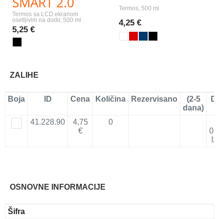
SMART 2.0
Termos, 500 ml
Termos sa LCD ekranom
osetljivim na dodir, 500 ml
4,25 €
5,25 €
ZALIHE
Boja
ID
Cena
Količina
Rezervisano
(2-5
D
dana)
41.228.90
4,75
0
€
05
Iz
OSNOVNE INFORMACIJE
Šifra