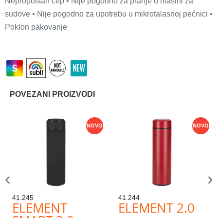
Nepropustan čep • Nije pogodno za pranje u mašini za
sudove • Nije pogodno za upotrebu u mikrotalasnoj pećnici •
Poklon pakovanje
POVEZANI PROIZVODI
NOVO
NOVO
‹
›
41.245
41.244
ELEMENT
ELEMENT 2.0