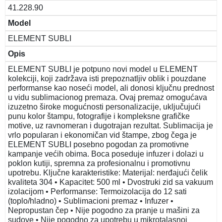
41.228.90
Model
ELEMENT SUBLI
Opis
ELEMENT SUBLI je potpuno novi model u ELEMENT
kolekciji, koji zadržava isti prepoznatljiv oblik i pouzdane
performanse kao noseći model, ali donosi ključnu prednost
u vidu sublimacionog premaza. Ovaj premaz omogućava
izuzetno široke mogućnosti personalizacije, uključujući
punu kolor štampu, fotografije i kompleksne grafičke
motive, uz ravnomeran i dugotrajan rezultat. Sublimacija je
vrlo popularan i ekonomičan vid štampe, zbog čega je
ELEMENT SUBLI posebno pogodan za promotivne
kampanje većih obima. Boca poseduje infuzer i dolazi u
poklon kutiji, spremna za profesionalnu i promotivnu
upotrebu. Ključne karakteristike: Materijal: nerđajući čelik
kvaliteta 304 • Kapacitet: 500 ml • Dvostruki zid sa vakuum
izolacijom • Performanse: Termoizolacija do 12 sati
(toplo/hladno) • Sublimacioni premaz • Infuzer •
Nepropustan čep • Nije pogodno za pranje u mašini za
sudove • Nije pogodno za upotrebu u mikrotalasnoj