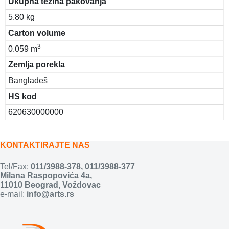
Ukupna težina pakovanja
5.80 kg
Carton volume
3
0.059 m
Zemlja porekla
Bangladeš
HS kod
620630000000
KONTAKTIRAJTE NAS
Tel/Fax:
011/3988-378
,
011/3988-377
Milana Raspopovića 4a,
11010 Beograd, Voždovac
e-mail:
info@arts.rs