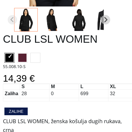
CLUB LSL WOMEN
55.008.10-S
14,39 €
S
M
L
XL
Zaliha
28
0
699
32
ZALIHE
CLUB LSL WOMEN, ženska košulja dugih rukava,
crna