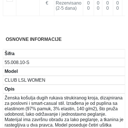
€
Rezervisano
0
0
0
0
(2-5 dana)
0
0
0
0
OSNOVNE INFORMACIJE
Šifra
55.008.10-S
Model
CLUB LSL WOMEN
Opis
Ženska košulja dugih rukava strukiranog kroja, dizajnirana
za poslovni i smart-casual stil. Izrađena je od puplina sa
elastinom (97% pamuk, 3% elastin, 140 g/m2), što pruža
udobnost, lako održavanje i jednostavno peglanje.
Materijal ima završnu obradu za lako peglanje, a tkanina je
rastegljiva u dva pravca. Model poseduje četiri ušitka