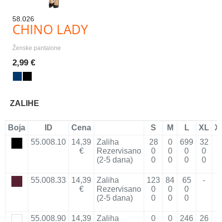
58.026
CHINO LADY
Ženske pantalone
2,99 €
ZALIHE
Boja
ID
Cena
S
M
L
XL
X
55.008.10
14,39
Zaliha
28
0
699
32
€
Rezervisano
0
0
0
0
(2-5 dana)
0
0
0
0
55.008.33
14,39
Zaliha
123
84
65
-
€
Rezervisano
0
0
0
(2-5 dana)
0
0
0
55.008.90
14,39
Zaliha
0
0
246
26