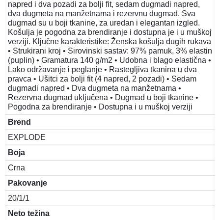
napred i dva pozadi za bolji fit, sedam dugmadi napred,
dva dugmeta na manžetnama i rezervnu dugmad. Sva
dugmad su u boji tkanine, za uredan i elegantan izgled.
Košulja je pogodna za brendiranje i dostupna je i u muškoj
verziji. Ključne karakteristike: Ženska košulja dugih rukava
• Strukirani kroj • Sirovinski sastav: 97% pamuk, 3% elastin
(puplin) • Gramatura 140 g/m2 • Udobna i blago elastična •
Lako održavanje i peglanje • Rastegljiva tkanina u dva
pravca • Ušitci za bolji fit (4 napred, 2 pozadi) • Sedam
dugmadi napred • Dva dugmeta na manžetnama •
Rezervna dugmad uključena • Dugmad u boji tkanine •
Pogodna za brendiranje • Dostupna i u muškoj verziji
Brend
EXPLODE
Boja
Crna
Pakovanje
20/1/1
Neto težina