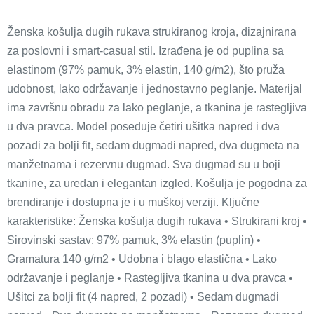
Ženska košulja dugih rukava strukiranog kroja, dizajnirana
za poslovni i smart-casual stil. Izrađena je od puplina sa
elastinom (97% pamuk, 3% elastin, 140 g/m2), što pruža
udobnost, lako održavanje i jednostavno peglanje. Materijal
ima završnu obradu za lako peglanje, a tkanina je rastegljiva
u dva pravca. Model poseduje četiri ušitka napred i dva
pozadi za bolji fit, sedam dugmadi napred, dva dugmeta na
manžetnama i rezervnu dugmad. Sva dugmad su u boji
tkanine, za uredan i elegantan izgled. Košulja je pogodna za
brendiranje i dostupna je i u muškoj verziji. Ključne
karakteristike: Ženska košulja dugih rukava • Strukirani kroj •
Sirovinski sastav: 97% pamuk, 3% elastin (puplin) •
Gramatura 140 g/m2 • Udobna i blago elastična • Lako
održavanje i peglanje • Rastegljiva tkanina u dva pravca •
Ušitci za bolji fit (4 napred, 2 pozadi) • Sedam dugmadi