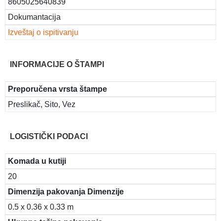
8605025640839
Dokumantacija
Izveštaj o ispitivanju
INFORMACIJE O ŠTAMPI
Preporučena vrsta štampe
Preslikač, Sito, Vez
LOGISTIČKI PODACI
Komada u kutiji
20
Dimenzija pakovanja Dimenzije
0.5 x 0.36 x 0.33 m