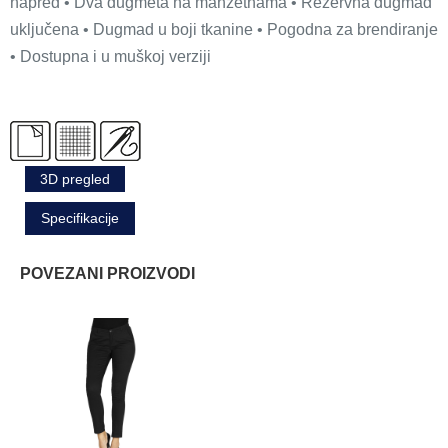
napred • Dva dugmeta na manžetnama • Rezervna dugmad
uključena • Dugmad u boji tkanine • Pogodna za brendiranje
• Dostupna i u muškoj verziji
3D pregled
Specifikacije
POVEZANI PROIZVODI