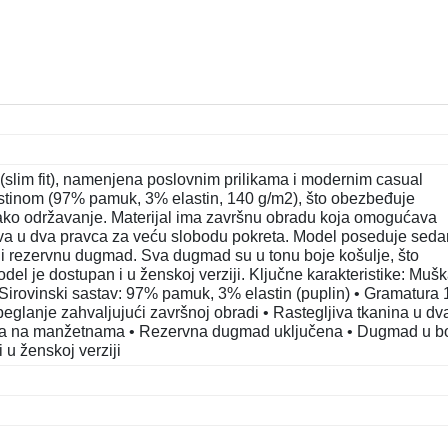
(slim fit), namenjena poslovnim prilikama i modernim casual
astinom (97% pamuk, 3% elastin, 140 g/m2), što obezbeđuje
 lako održavanje. Materijal ima završnu obradu koja omogućava
jiva u dva pravca za veću slobodu pokreta. Model poseduje sed
 rezervnu dugmad. Sva dugmad su u tonu boje košulje, što
el je dostupan i u ženskoj verziji. Ključne karakteristike: Muš
j • Sirovinski sastav: 97% pamuk, 3% elastin (puplin) • Gramatura
peglanje zahvaljujući završnoj obradi • Rastegljiva tkanina u dv
ta na manžetnama • Rezervna dugmad uključena • Dugmad u bo
 u ženskoj verziji