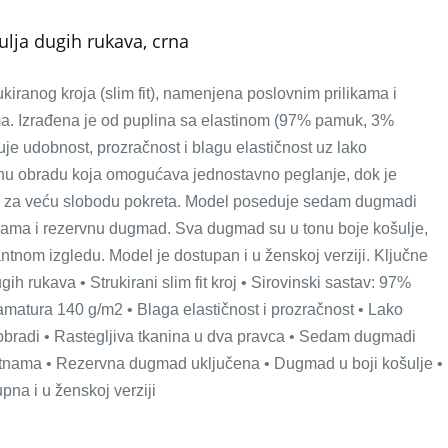
lja dugih rukava, crna
kiranog kroja (slim fit), namenjena poslovnim prilikama i
. Izrađena je od puplina sa elastinom (97% pamuk, 3%
uje udobnost, prozračnost i blagu elastičnost uz lako
šnu obradu koja omogućava jednostavno peglanje, dok je
ca za veću slobodu pokreta. Model poseduje sedam dugmadi
nama i rezervnu dugmad. Sva dugmad su u tonu boje košulje,
antnom izgledu. Model je dostupan i u ženskoj verziji. Ključne
ih rukava • Strukirani slim fit kroj • Sirovinski sastav: 97%
amatura 140 g/m2 • Blaga elastičnost i prozračnost • Lako
 obradi • Rastegljiva tkanina u dva pravca • Sedam dugmadi
tnama • Rezervna dugmad uključena • Dugmad u boji košulje •
na i u ženskoj verziji