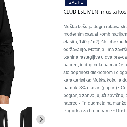
ZALIHE
CLUB LSL MEN, muška košu
Muška košulja dugih rukava stru
modernim casual kombinacijama
elastin, 140 g/m2), što obezbeđ
održavanje. Materijal ima zavr
tkanina rastegljiva u dva prav
napred, tri dugmeta na manžet
što doprinosi diskretnom i eleg
karakteristike: Muška košulja dug
pamuk, 3% elastin (puplin) • Gr
peglanje zahvaljujući završnoj
napred • Tri dugmeta na manže
Pogodna za brendiranje • Dostup