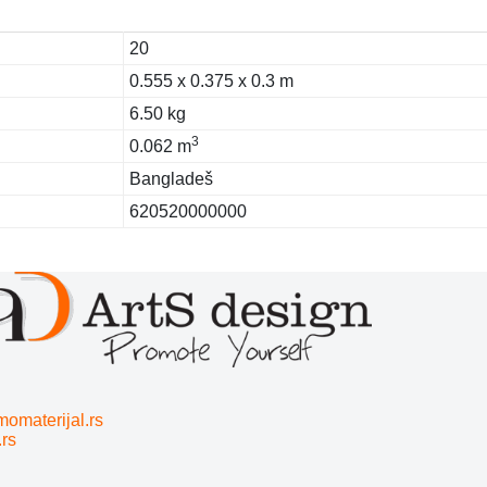
20
0.555 x 0.375 x 0.3 m
6.50 kg
3
0.062 m
Bangladeš
620520000000
momaterijal.rs
.rs