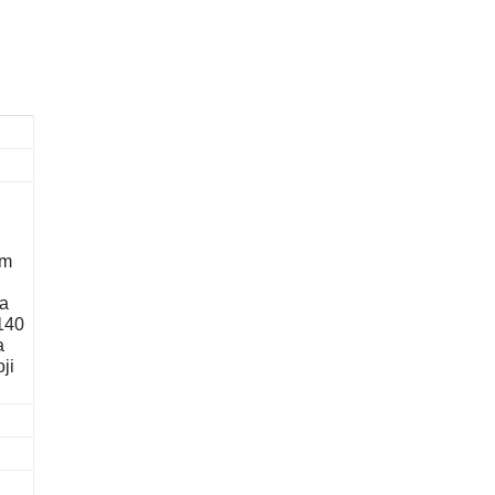
am
ka
 140
a
ji