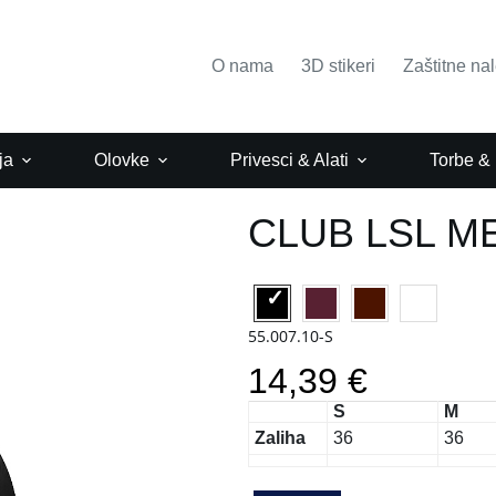
O nama
3D stikeri
Zaštitne na
ja
Olovke
Privesci & Alati
Torbe &
CLUB LSL M
55.007.10-S
14,39 €
S
M
Zaliha
36
36