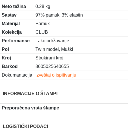
Neto težina
0.28 kg
Sastav
97% pamuk, 3% elastin
Materijal
Pamuk
Kolekcija
CLUB
Performanse
Lako održavanje
Pol
Twin model, Muški
Kroj
Strukirani kroj
Barkod
8605025640655
Dokumantacija
Izveštaj o ispitivanju
INFORMACIJE O ŠTAMPI
Preporučena vrsta štampe
LOGISTIČKI PODACI