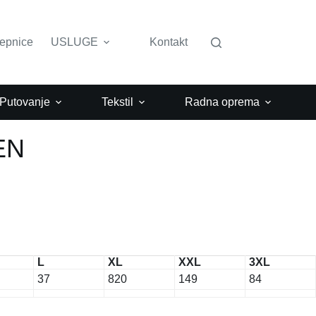
lepnice
USLUGE
Kontakt
 Putovanje
Tekstil
Radna oprema
EN
L
XL
XXL
3XL
37
820
149
84