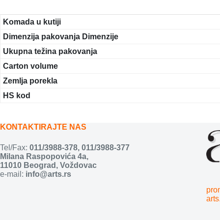
Komada u kutiji
Dimenzija pakovanja Dimenzije
Ukupna težina pakovanja
Carton volume
Zemlja porekla
HS kod
KONTAKTIRAJTE NAS
Tel/Fax:
011/3988-378
,
011/3988-377
Milana Raspopovića 4a,
11010 Beograd, Voždovac
e-mail:
info@arts.rs
pro
arts