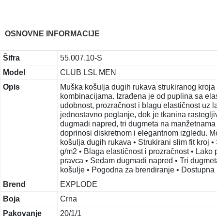
OSNOVNE INFORMACIJE
Šifra
55.007.10-S
Model
CLUB LSL MEN
Opis
Muška košulja dugih rukava strukiranog kroja 
kombinacijama. Izrađena je od puplina sa el
udobnost, prozračnost i blagu elastičnost uz
jednostavno peglanje, dok je tkanina rastegl
dugmadi napred, tri dugmeta na manžetnama i
doprinosi diskretnom i elegantnom izgledu. Mod
košulja dugih rukava • Strukirani slim fit kro
g/m2 • Blaga elastičnost i prozračnost • Lako 
pravca • Sedam dugmadi napred • Tri dugme
košulje • Pogodna za brendiranje • Dostupna i
Brend
EXPLODE
Boja
Crna
Pakovanje
20/1/1