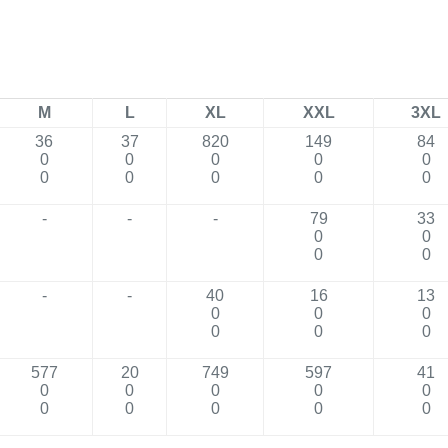
M
L
XL
XXL
3XL
36
37
820
149
84
0
0
0
0
0
0
0
0
0
0
-
-
-
79
33
0
0
0
0
-
-
40
16
13
0
0
0
0
0
0
577
20
749
597
41
0
0
0
0
0
0
0
0
0
0