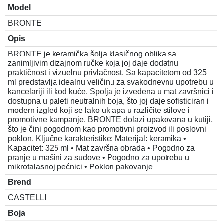
Model
BRONTE
Opis
BRONTE je keramička šolja klasičnog oblika sa
zanimljivim dizajnom ručke koja joj daje dodatnu
praktičnost i vizuelnu privlačnost. Sa kapacitetom od 325
ml predstavlja idealnu veličinu za svakodnevnu upotrebu u
kancelariji ili kod kuće. Spolja je izvedena u mat završnici i
dostupna u paleti neutralnih boja, što joj daje sofisticiran i
modern izgled koji se lako uklapa u različite stilove i
promotivne kampanje. BRONTE dolazi upakovana u kutiji,
što je čini pogodnom kao promotivni proizvod ili poslovni
poklon. Ključne karakteristike: Materijal: keramika •
Kapacitet: 325 ml • Mat završna obrada • Pogodno za
pranje u mašini za sudove • Pogodno za upotrebu u
mikrotalasnoj pećnici • Poklon pakovanje
Brend
CASTELLI
Boja