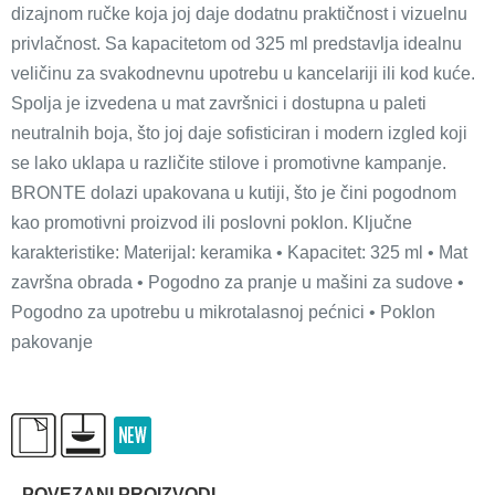
dizajnom ručke koja joj daje dodatnu praktičnost i vizuelnu
privlačnost. Sa kapacitetom od 325 ml predstavlja idealnu
veličinu za svakodnevnu upotrebu u kancelariji ili kod kuće.
Spolja je izvedena u mat završnici i dostupna u paleti
neutralnih boja, što joj daje sofisticiran i modern izgled koji
se lako uklapa u različite stilove i promotivne kampanje.
BRONTE dolazi upakovana u kutiji, što je čini pogodnom
kao promotivni proizvod ili poslovni poklon. Ključne
karakteristike: Materijal: keramika • Kapacitet: 325 ml • Mat
završna obrada • Pogodno za pranje u mašini za sudove •
Pogodno za upotrebu u mikrotalasnoj pećnici • Poklon
pakovanje
POVEZANI PROIZVODI