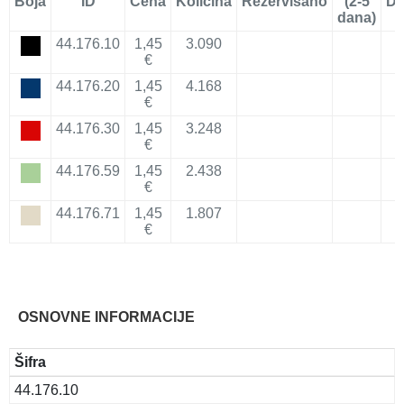
Boja
ID
Cena
Količina
Rezervisano
(2-5
Do
dana)
44.176.10
1,45
3.090
€
44.176.20
1,45
4.168
€
44.176.30
1,45
3.248
€
44.176.59
1,45
2.438
€
44.176.71
1,45
1.807
€
OSNOVNE INFORMACIJE
Šifra
44.176.10