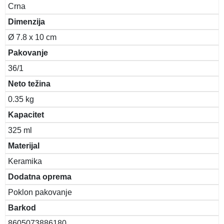
Crna
Dimenzija
Ø 7.8 x 10 cm
Pakovanje
36/1
Neto težina
0.35 kg
Kapacitet
325 ml
Materijal
Keramika
Dodatna oprema
Poklon pakovanje
Barkod
8605073886180