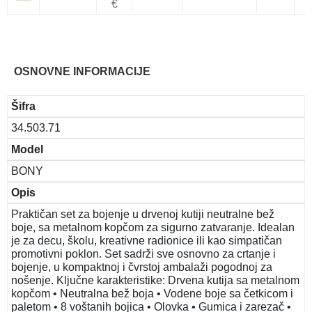
€
OSNOVNE INFORMACIJE
Šifra
34.503.71
Model
BONY
Opis
Praktičan set za bojenje u drvenoj kutiji neutralne bež
boje, sa metalnom kopčom za sigurno zatvaranje. Idealan
je za decu, školu, kreativne radionice ili kao simpatičan
promotivni poklon. Set sadrži sve osnovno za crtanje i
bojenje, u kompaktnoj i čvrstoj ambalaži pogodnoj za
nošenje. Ključne karakteristike: Drvena kutija sa metalnom
kopčom • Neutralna bež boja • Vodene boje sa četkicom i
paletom • 8 voštanih bojica • Olovka • Gumica i zarezač •