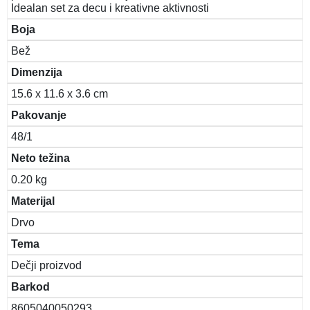
Idealan set za decu i kreativne aktivnosti
Boja
Bež
Dimenzija
15.6 x 11.6 x 3.6 cm
Pakovanje
48/1
Neto težina
0.20 kg
Materijal
Drvo
Tema
Dečji proizvod
Barkod
8605040050293