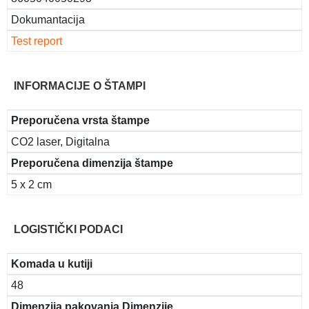
Dokumantacija
Test report
INFORMACIJE O ŠTAMPI
Preporučena vrsta štampe
CO2 laser, Digitalna
Preporučena dimenzija štampe
5 x 2 cm
LOGISTIČKI PODACI
Komada u kutiji
48
Dimenzija pakovanja Dimenzije