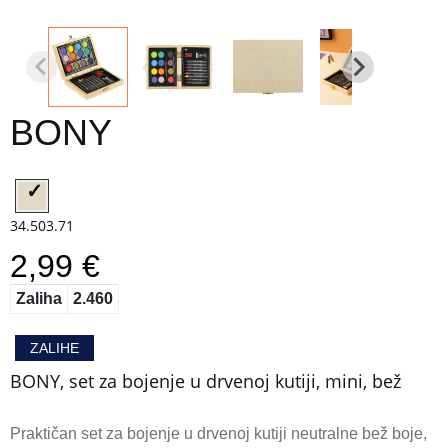
BONY
34.503.71
2,99 €
Zaliha
2.460
ZALIHE
BONY, set za bojenje u drvenoj kutiji, mini, bež
Praktičan set za bojenje u drvenoj kutiji neutralne bež boje,