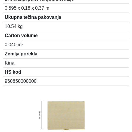
0.595 x 0.18 x 0.37 m
Ukupna težina pakovanja
10.54 kg
Carton volume
3
0.040 m
Zemlja porekla
Kina
HS kod
960850000000