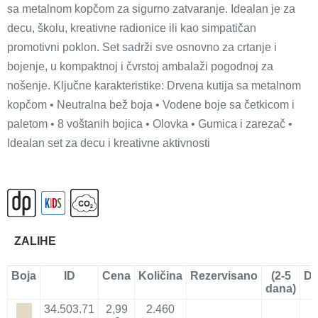
sa metalnom kopčom za sigurno zatvaranje. Idealan je za
decu, školu, kreativne radionice ili kao simpatičan
promotivni poklon. Set sadrži sve osnovno za crtanje i
bojenje, u kompaktnoj i čvrstoj ambalaži pogodnoj za
nošenje. Ključne karakteristike: Drvena kutija sa metalnom
kopčom • Neutralna bež boja • Vodene boje sa četkicom i
paletom • 8 voštanih bojica • Olovka • Gumica i zarezač •
Idealan set za decu i kreativne aktivnosti
ZALIHE
Boja
ID
Cena
Količina
Rezervisano
(2-5
Do
dana)
34.503.71
2,99
2.460