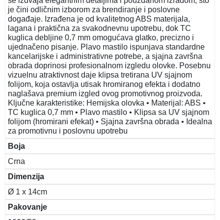
se izdvaja elegantnim detaljima i pouzdanom izradom, što
je čini odličnim izborom za brendiranje i poslovne
događaje. Izrađena je od kvalitetnog ABS materijala,
lagana i praktična za svakodnevnu upotrebu, dok TC
kuglica debljine 0,7 mm omogućava glatko, precizno i
ujednačeno pisanje. Plavo mastilo ispunjava standardne
kancelarijske i administrativne potrebe, a sjajna završna
obrada doprinosi profesionalnom izgledu olovke. Posebnu
vizuelnu atraktivnost daje klipsa tretirana UV sjajnom
folijom, koja ostavlja utisak hromiranog efekta i dodatno
naglašava premium izgled ovog promotivnog proizvoda.
Ključne karakteristike: Hemijska olovka • Materijal: ABS •
TC kuglica 0,7 mm • Plavo mastilo • Klipsa sa UV sjajnom
folijom (hromirani efekat) • Sjajna završna obrada • Idealna
za promotivnu i poslovnu upotrebu
Boja
Crna
Dimenzija
Ø 1 x 14cm
Pakovanje