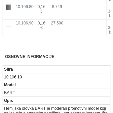
10.106.80
0,16
8.749
2
€
30
Iz
10.106.90
0,16
27.590
3
€
30
Iz
OSNOVNE INFORMACIJE
Šifra
10.106.10
Model
BART
Opis
Hemijska olovka BART je moderan promotivni model koji