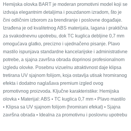
Hemijska olovka BART je moderan promotivni model koji se
izdvaja elegantnim detaljima i pouzdanom izradom, što je
čini odličnim izborom za brendiranje i poslovne događaje.
Izrađena je od kvalitetnog ABS materijala, lagana i praktična
za svakodnevnu upotrebu, dok TC kuglica debljine 0,7 mm
omogućava glatko, precizno i ujednačeno pisanje. Plavo
mastilo ispunjava standardne kancelarijske i administrativne
potrebe, a sjajna završna obrada doprinosi profesionalnom
izgledu olovke. Posebnu vizuelnu atraktivnost daje klipsa
tretirana UV sjajnom folijom, koja ostavlja utisak hromiranog
efekta i dodatno naglašava premium izgled ovog
promotivnog proizvoda. Ključne karakteristike: Hemijska
olovka • Materijal: ABS • TC kuglica 0,7 mm • Plavo mastilo
• Klipsa sa UV sjajnom folijom (hromirani efekat) • Sjajna
završna obrada • Idealna za promotivnu i poslovnu upotrebu