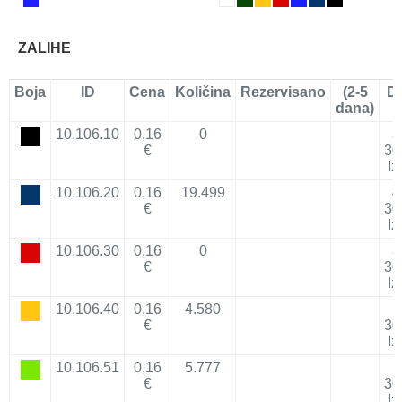
ZALIHE
Boja
ID
Cena
Količina
Rezervisano
(2-5
D
dana)
10.106.10
0,16
0
3
€
30
Iz
10.106.20
0,16
19.499
4
€
30
Iz
10.106.30
0,16
0
3
€
30
Iz
10.106.40
0,16
4.580
1
€
30
Iz
10.106.51
0,16
5.777
1
€
30
Iz