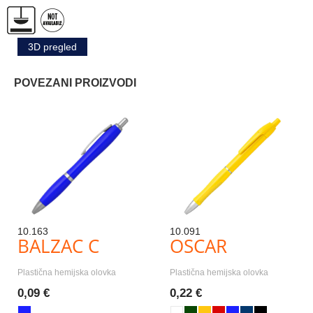
3D pregled
POVEZANI PROIZVODI
10.163
10.091
BALZAC C
OSCAR
Plastična hemijska olovka
Plastična hemijska olovka
0,09 €
0,22 €