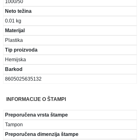
1000/50
Neto težina
0.01 kg
Materijal
Plastika
Tip proizvoda
Hemijska
Barkod
8605025635132
INFORMACIJE O ŠTAMPI
Preporučena vrsta štampe
Tampon
Preporučena dimenzija štampe