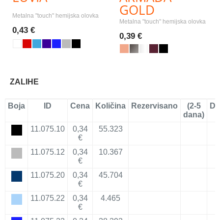
GOLD
Metalna "touch" hemijska olovka
Metalna "touch" hemijska olovka
0,43 €
0,39 €
ZALIHE
Boja
ID
Cena
Količina
Rezervisano
(2-5
Do
dana)
11.075.10
0,34
55.323
€
11.075.12
0,34
10.367
€
11.075.20
0,34
45.704
€
11.075.22
0,34
4.465
€