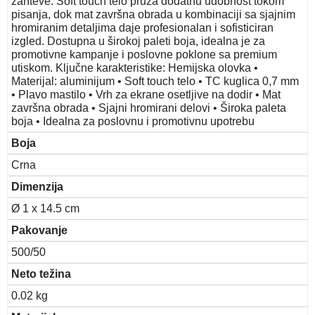
zahteve. Soft touch telo pruža dodatnu udobnost tokom
pisanja, dok mat završna obrada u kombinaciji sa sjajnim
hromiranim detaljima daje profesionalan i sofisticiran
izgled. Dostupna u širokoj paleti boja, idealna je za
promotivne kampanje i poslovne poklone sa premium
utiskom. Ključne karakteristike: Hemijska olovka •
Materijal: aluminijum • Soft touch telo • TC kuglica 0,7 mm
• Plavo mastilo • Vrh za ekrane osetljive na dodir • Mat
završna obrada • Sjajni hromirani delovi • Široka paleta
boja • Idealna za poslovnu i promotivnu upotrebu
Boja
Crna
Dimenzija
Ø 1 x 14.5 cm
Pakovanje
500/50
Neto težina
0.02 kg