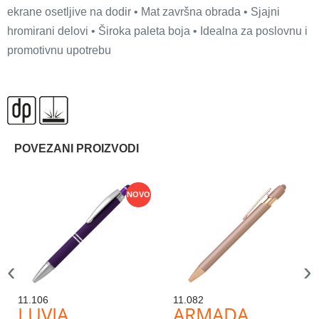
ekrane osetljive na dodir • Mat završna obrada • Sjajni
hromirani delovi • Široka paleta boja • Idealna za poslovnu i
promotivnu upotrebu
POVEZANI PROIZVODI
NOVO
‹
›
11.106
11.082
LUVIA
ARMADA