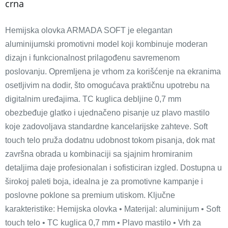
crna
Hemijska olovka ARMADA SOFT je elegantan
aluminijumski promotivni model koji kombinuje moderan
dizajn i funkcionalnost prilagođenu savremenom
poslovanju. Opremljena je vrhom za korišćenje na ekranima
osetljivim na dodir, što omogućava praktičnu upotrebu na
digitalnim uređajima. TC kuglica debljine 0,7 mm
obezbeđuje glatko i ujednačeno pisanje uz plavo mastilo
koje zadovoljava standardne kancelarijske zahteve. Soft
touch telo pruža dodatnu udobnost tokom pisanja, dok mat
završna obrada u kombinaciji sa sjajnim hromiranim
detaljima daje profesionalan i sofisticiran izgled. Dostupna u
širokoj paleti boja, idealna je za promotivne kampanje i
poslovne poklone sa premium utiskom. Ključne
karakteristike: Hemijska olovka • Materijal: aluminijum • Soft
touch telo • TC kuglica 0,7 mm • Plavo mastilo • Vrh za