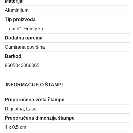
Materijal
Aluminijum
Tip proizvoda
"Touch", Hemijska
Dodatna oprema
Gumirana površina
Barkod
8605040066065
INFORMACIJE O ŠTAMPI
Preporučena vrsta štampe
Digitalna, Laser
Preporučena dimenzija štampe
4 x 0.5 cm