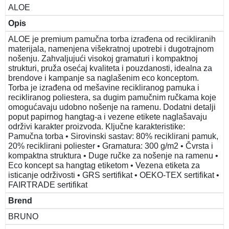
ALOE
Opis
ALOE je premium pamučna torba izrađena od recikliranih
materijala, namenjena višekratnoj upotrebi i dugotrajnom
nošenju. Zahvaljujući visokoj gramaturi i kompaktnoj
strukturi, pruža osećaj kvaliteta i pouzdanosti, idealna za
brendove i kampanje sa naglašenim eco konceptom.
Torba je izrađena od mešavine recikliranog pamuka i
recikliranog poliestera, sa dugim pamučnim ručkama koje
omogućavaju udobno nošenje na ramenu. Dodatni detalji
poput papirnog hangtag-a i vezene etikete naglašavaju
održivi karakter proizvoda. Ključne karakteristike:
Pamučna torba • Sirovinski sastav: 80% reciklirani pamuk,
20% reciklirani poliester • Gramatura: 300 g/m2 • Čvrsta i
kompaktna struktura • Duge ručke za nošenje na ramenu •
Eco koncept sa hangtag etiketom • Vezena etiketa za
isticanje održivosti • GRS sertifikat • OEKO-TEX sertifikat •
FAIRTRADE sertifikat
Brend
BRUNO