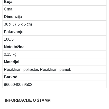
Boja
Crna
Dimenzija
36 x 37.5 x 6 cm
Pakovanje
100/5
Neto težina
0.15 kg
Materijal
Reciklirani poliester, Reciklirani pamuk
Barkod
8605040039502
INFORMACIJE O ŠTAMPI