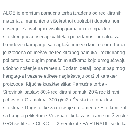
ALOE je premium pamučna torba izrađena od recikliranih
materijala, namenjena višekratnoj upotrebi i dugotrajnom
nošenju. Zahvaljujući visokoj gramaturi i kompaktnoj
strukturi, pruža osećaj kvaliteta i pouzdanosti, idealna za
brendove i kampanje sa naglašenim eco konceptom. Torba
je izrađena od mešavine recikliranog pamuka i recikliranog
poliestera, sa dugim pamučnim ručkama koje omogućavaju
udobno nošenje na ramenu. Dodatni detalji poput papirnog
hangtag-a i vezene etikete naglašavaju održivi karakter
proizvoda. Ključne karakteristike: Pamučna torba •
Sirovinski sastav: 80% reciklirani pamuk, 20% reciklirani
poliester • Gramatura: 300 g/m2 • Čvrsta i kompaktna
struktura • Duge ručke za nošenje na ramenu • Eco koncept
sa hangtag etiketom • Vezena etiketa za isticanje održivosti •
GRS sertifikat • OEKO-TEX sertifikat • FAIRTRADE sertifikat