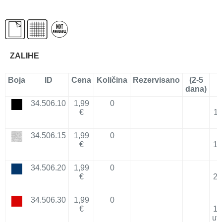
ZALIHE
Boja
ID
Cena
Količina
Rezervisano
(2-5
D
dana)
34.506.10
1,99
0
€
11
34.506.15
1,99
0
€
18
34.506.20
1,99
0
€
27
34.506.30
1,99
0
€
12
uv