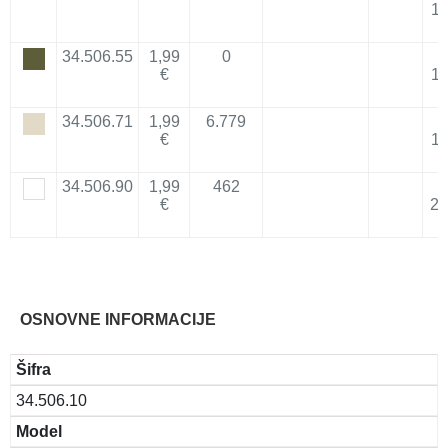
11
34.506.55
1,99
0
€
11
34.506.71
1,99
6.779
€
11
34.506.90
1,99
462
€
27
OSNOVNE INFORMACIJE
Šifra
34.506.10
Model