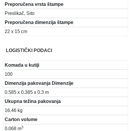
Preporučena vrsta štampe
Preslikač, Sito
Preporučena dimenzija štampe
22 x 15 cm
LOGISTIČKI PODACI
Komada u kutiji
100
Dimenzija pakovanja Dimenzije
0.585 x 0.385 x 0.3 m
Ukupna težina pakovanja
16.46 kg
Carton volume
3
0.068 m