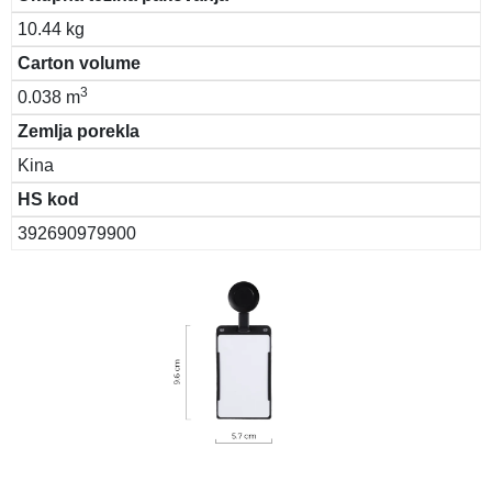
10.44 kg
Carton volume
3
0.038 m
Zemlja porekla
Kina
HS kod
392690979900