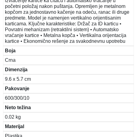
izvlačenje kartice ka čitaču i automatsko vraćanje u
početni položaj nakon puštanja. Opremljen je metalnom
kopčom za jednostavno kačenje na odeću, ranac ili druge
predmete. Model je namenjen vertikalno orijentisanim
karticama. Ključne karakteristike: Držač za ID karticu •
Povratni mehanizam (retraktilni sistem) • Automatsko
vraćanje kartice • Metalna kopča • Vertikalna orijentacija
kartice • Ekonomično rešenje za svakodnevnu upotrebu
Boja
Crna
Dimenzija
9.6 x 5.7 cm
Pakovanje
600/300/10
Neto težina
0.02 kg
Materijal
Plastika