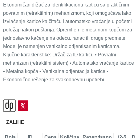
Ekonomičan držač za identifikacionu karticu sa praktičnim
povratnim (retraktilnim) mehanizmom, koji omogućava lako
izvlačenje kartice ka čitaču i automatsko vraćanje u početni
položaj nakon puštanja. Opremljen je metalnom kopčom za
jednostavno kačenje na odeću, ranac ili druge predmete.
Model je namenjen vertikalno orijentisanim karticama.
Ključne karakteristike: Držač za ID karticu • Povratni
mehanizam (retraktilni sistem) • Automatsko vraćanje kartice
• Metalna kopča • Vertikalna orijentacija kartice •
Ekonomično rešenje za svakodnevnu upotrebu
ZALIHE
Boja
ID
Cena
Količina
Rezervisano
(2-5
Do