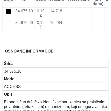
dana)
34.675.10
0,19
14.718
€
34.675.90
0,19
16.284
€
OSNOVNE INFORMACIJE
Šifra
34.675.10
Model
ACCESS
Opis
Ekonomičan držač za identifikacionu karticu sa praktičnim
povratnim (retraktilnim) mehanizmom, koji omogućava lako