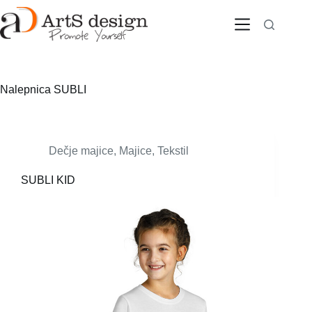
Skip
to
content
Nalepnica
SUBLI
Dečje majice
,
Majice
,
Tekstil
SUBLI KID