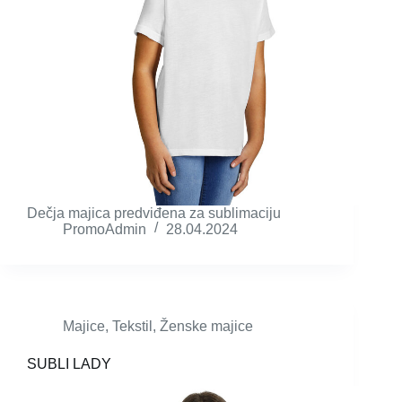
Dečja majica predviđena za sublimaciju
PromoAdmin
28.04.2024
Majice
,
Tekstil
,
Ženske majice
SUBLI LADY