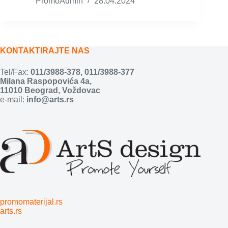
PromoAdmin
28.04.2024
KONTAKTIRAJTE NAS
Tel/Fax:
011/3988-378
,
011/3988-377
Milana Raspopovića 4a,
11010 Beograd, Voždovac
e-mail:
info@arts.rs
promomaterijal.rs
arts.rs