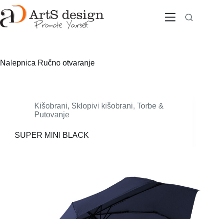
Skip
to
content
Nalepnica
Ručno otvaranje
Kišobrani
,
Sklopivi kišobrani
,
Torbe &
Putovanje
SUPER MINI BLACK