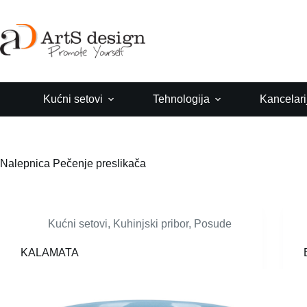
Skip
to
content
Kućni setovi
Tehnologija
Kancelari
Nalepnica
Pečenje preslikača
Kućni setovi
,
Kuhinjski pribor
,
Posude
KALAMATA