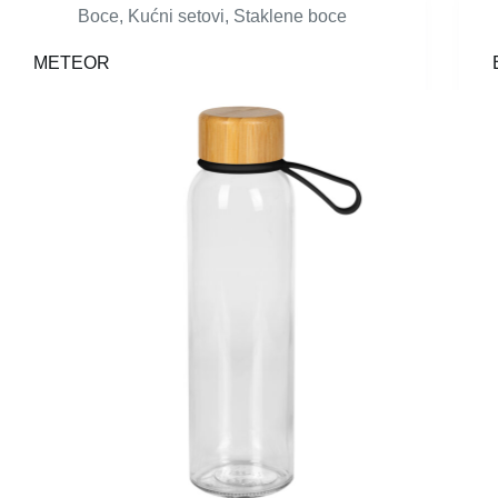
Boce
,
Kućni setovi
,
Staklene boce
METEOR