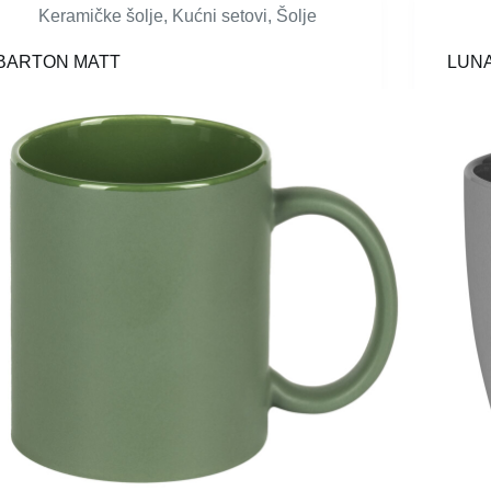
Keramičke šolje
,
Kućni setovi
,
Šolje
BARTON MATT
LUN