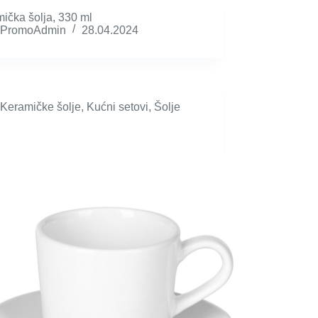
ička šolja, 330 ml
PromoAdmin
28.04.2024
Keramičke šolje
,
Kućni setovi
,
Šolje