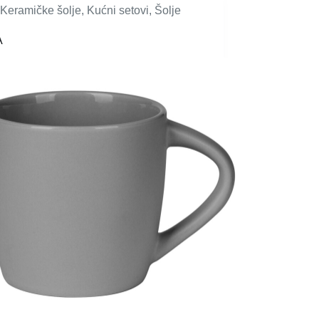
Keramičke šolje
,
Kućni setovi
,
Šolje
A