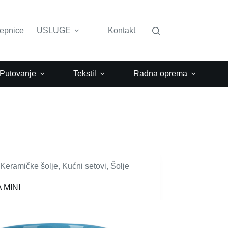
lepnice
USLUGE
Kontakt
 Putovanje
Tekstil
Radna oprema
Keramičke šolje
,
Kućni setovi
,
Šolje
 MINI