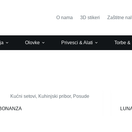
O nama
3D stikeri
Zaštitne na
ja
Olovke
Privesci & Alati
Torbe &
Kućni setovi
,
Kuhinjski pribor
,
Posude
BONANZA
LUNA