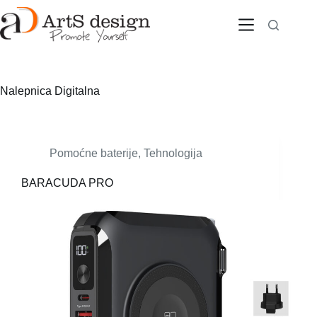
Skip
to
content
Nalepnica
Digitalna
Pomoćne baterije
,
Tehnologija
BARACUDA PRO