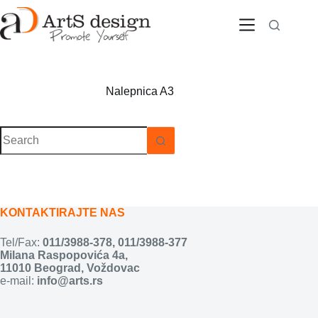
Skip
to
content
Nalepnica
A3
No
results
KONTAKTIRAJTE NAS
Tel/Fax:
011/3988-378
,
011/3988-377
Milana Raspopovića 4a,
11010 Beograd, Voždovac
e-mail:
info@arts.rs