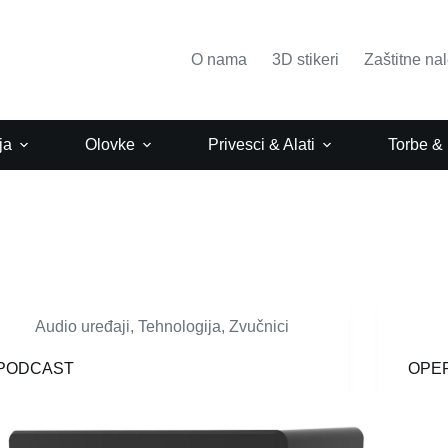
O nama
3D stikeri
Zaštitne na
ja
Olovke
Privesci & Alati
Torbe &
Audio uređaji
,
Tehnologija
,
Zvučnici
PODCAST
OPE