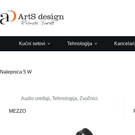
Skip
to
content
Kućni setovi
Tehnologija
Kancelari
Nalepnica
5 W
Audio uređaji
,
Tehnologija
,
Zvučnici
MEZZO