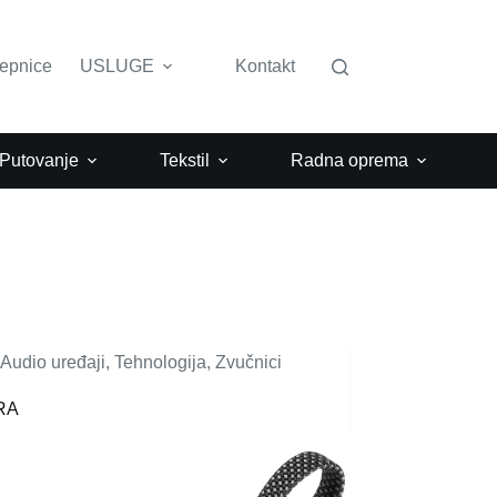
lepnice
USLUGE
Kontakt
 Putovanje
Tekstil
Radna oprema
Audio uređaji
,
Tehnologija
,
Zvučnici
RA