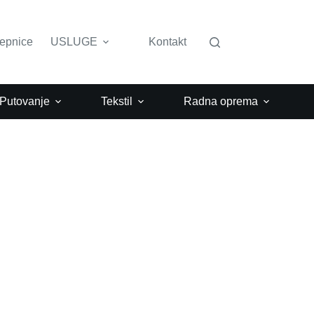
lepnice
USLUGE
Kontakt
 Putovanje
Tekstil
Radna oprema