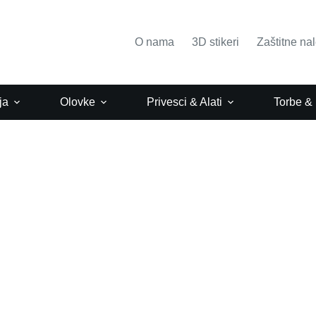
O nama
3D stikeri
Zaštitne na
ja
Olovke
Privesci & Alati
Torbe &