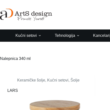
Skip
to
content
Kućni setovi
Tehnologija
Kancelari
Nalepnica
340 ml
Keramičke šolje
,
Kućni setovi
,
Šolje
LARS