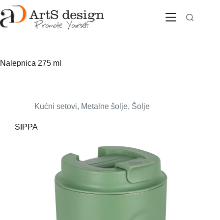
Skip
to
content
Nalepnica
275 ml
Kućni setovi
,
Metalne šolje
,
Šolje
SIPPA