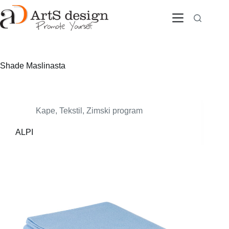
Skip
to
content
Shade
Maslinasta
Kape
,
Tekstil
,
Zimski program
ALPI